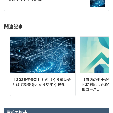
ー
シ
ョ
関連記事
ン
【2025年最新】ものづくり補助金
【都内の中小企業
とは？概要をわかりやすく解説
化に対応した経営
般コース...
最近の投稿