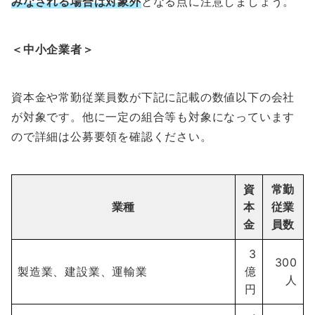
みなされる場合は対象外
となる点に注意しましょう。
＜中小企業者＞
資本金や常勤従業員数が下記に記載の数値以下の会社
が対象です。他に一定の組合等も対象になっています
ので詳細は公募要領を確認ください。
資
常勤
業種
本
従業
金
員数
3
300
製造業、建設業、運輸業
億
人
円