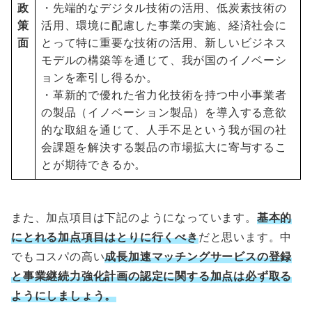
政
・先端的なデジタル技術の活用、低炭素技術の
策
活用、環境に配慮した事業の実施、経済社会に
面
とって特に重要な技術の活用、新しいビジネス
モデルの構築等を通じて、我が国のイノベーシ
ョンを牽引し得るか。
・革新的で優れた省力化技術を持つ中小事業者
の製品（イノベーション製品）を導入する意欲
的な取組を通じて、人手不足という我が国の社
会課題を解決する製品の市場拡大に寄与するこ
とが期待できるか。
また、加点項目は下記のようになっています。
基本的
にとれる加点項目はとりに行くべき
だと思います。中
でもコスパの高い
成長加速マッチングサービスの登録
と
事業継続力強化計画の認定に関する加点は必ず取る
ようにしましょう。