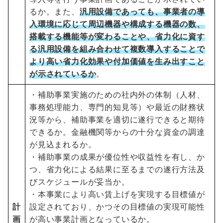
るか。また、
汎用設備であっても、事業者の導
入環境に応じて周辺機器や構成する機器の数、
搭載する機能等が変わることや、省力化に資す
る汎用設備を組み合わせて複数導入することで
より高い省力化効果や付加価値を生み出すこと
が示されているか
。
・補助事業実施のための社内外の体制（人材、
事務処理能力、専門的知見等）や最近の財務状
況等から、補助事業を適切に遂行できると期待
できるか。金融機関等からの十分な資金の調達
が見込まれるか。
・補助事業の成果が優位性や収益性を有し、か
つ、省力化による結果に至るまでの遂行方法及
びスケジュールが妥当か。
・本事業により高い賃上げを実現する目標値が
計
設定されており、かつその目標値の実現可能性
画
が高い事業計画となっているか。