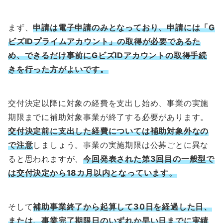
まず、
申請は電子申請のみとなっており、申請には「G
ビズIDプライムアカウント」の取得が必要であるた
め、できるだけ事前にGビズIDアカウントの取得手続
きを行った方がよいです。
交付決定以降に対象の経費を支出し始め、事業の実施
期限までに補助対象事業が終了する必要があります。
交付決定前に支出した経費については補助対象外なの
で注意
しましょう。事業の実施期限は公募ごとに異な
ると思われますが、
今回発表された第3回目の一般型で
は交付決定から18カ月以内となっています。
そして
補助事業終了から起算して30日を経過した日、
または、事業完了期限日のいずれか早い日までに実績