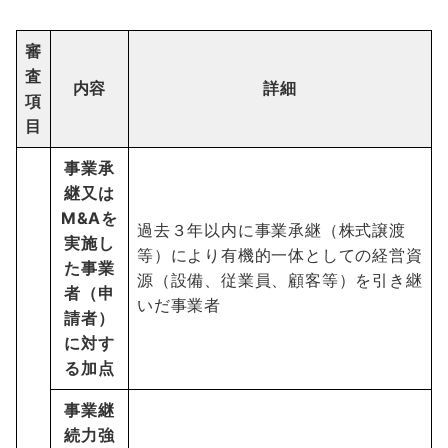
審
査
内容
詳細
項
目
事業承
継又は
M&Aを
過去３年以内に事業承継（株式譲渡
実施し
等）により有機的一体としての経営資
た事業
源（設備、従業員、顧客等）を引き継
者（申
いだ事業者
請者）
に対す
る加点
事業継
続力強