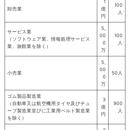
1
100
卸売業
億
人
円
5,
サービス業
00
100
（ソフトウェア業、情報処理サービス
0
人
業、旅館業を除く）
万
5,
00
小売業
50人
0
万
ゴム製品製造業
3
（自動車又は航空機用タイヤ及びチュ
900
億
ーブ製造業並びに工業用ベルト製造業
人
円
を除く）