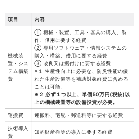
項目
内容
① 機械・装置、工具・器具の購入、製
作、借用に要する経費
② 専用ソフトウェア・情報システムの
機械装
購入・構築、借用に要する経費
置・シス
③ 改良又は据付けに要する経費
テム構築
※１ 生産性向上に必要な、防災性能の優
費
れた生産設備等を補助対象経費に含める
ことは可能。
※２ 必ず１つ以上、単価50万円(税抜)以
上の機械装置等の設備投資が必要。
運搬費
運搬料、宅配・郵送料等に要する経費
技術導入
知的財産権等の導入に要する経費
費