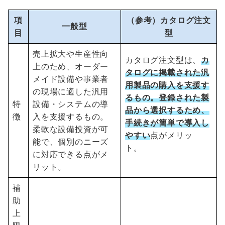
項
（参考）カタログ注文
一般型
目
型
売上拡大や生産性向
カタログ注文型は、
カ
上のため、オーダー
タログに掲載された汎
メイド設備や事業者
用製品の購入を支援す
の現場に適した汎用
るもの。登録された製
特
設備・システムの導
品から選択するため、
徴
入を支援するもの。
手続きが簡単で導入し
柔軟な設備投資が可
やすい
点がメリッ
能で、個別のニーズ
ト。
に対応できる点がメ
リット。
補
助
上