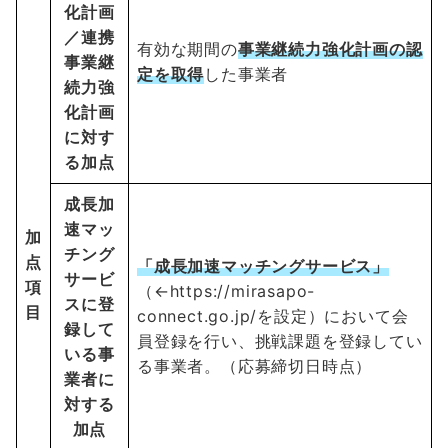
化計画
／連携
有効な期間の
事業継続力強化計画の認
事業継
定を取得
した事業者
続力強
化計画
に対す
る加点
成長加
速マッ
加
チング
点
「成長加速マッチングサービス」
サービ
項
（←https://mirasapo-
スに登
目
connect.go.jp/を設定）において会
録して
員登録を行い、挑戦課題を登録してい
いる事
る事業者。（応募締切日時点）
業者に
対する
加点