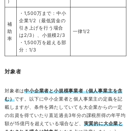
）
・1,500万まで：中小
企業1/2（最低賃金の
補
引き上げを行う場合
助
一律1/2
は2/3）、小規模2/3
率
・1,500万を超える部
分：1/3
対象者
対象者は
中小企業者と小規模事業者（個人事業主を含
む）
です。以下に中小企業者と個人事業主の定義を記
載しますが、条件を満たしていても大企業からの一定
の出資を得ていたり直近過去3年分の課税所得の年平均
額が15億円を超えている場合など、
実質的に大企業と